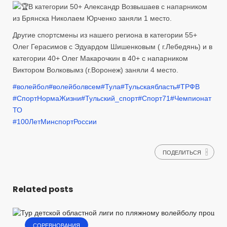
В категории 50+ Александр Возвышаев с напарником
из Брянска Николаем Юрченко заняли 1 место.
Другие спортсмены из нашего региона в категории 55+
Олег Герасимов с Эдуардом Шишенковым ( г.Лебедянь) и в
категории 40+ Олег Макарочкин в 40+ с напарником
Виктором Волковымз (г.Воронеж) заняли 4 место.
#волейбол
#волейболвсем
#Тула
#Тульскаябласть
#ТРФВ
#СпортНормаЖизни
#Тульский_спорт
#Спорт71
#Чемпионат
ТО
#100ЛетМинспортРоссии
ПОДЕЛИТЬСЯ
Related posts
СОРЕВНОВАНИЯ