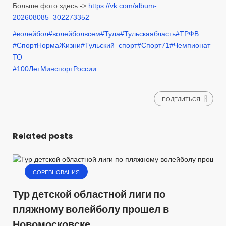
Больше фото здесь ->
https://vk.com/album-
202608085_302273352
#волейбол
#волейболвсем
#Тула
#Тульскаябласть
#ТРФВ
#СпортНормаЖизни
#Тульский_спорт
#Спорт71
#Чемпионат
ТО
#100ЛетМинспортРоссии
ПОДЕЛИТЬСЯ
Related posts
СОРЕВНОВАНИЯ
Тур детской областной лиги по
пляжному волейболу прошел в
Новомосковске