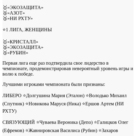
🥇»ЭКОЗАЩИТА»
🥈»АЗОТ»
🥉»НИ РХТУ»
⭐1 ЛИГА, ЖЕНЩИНЫ
🥇»КРИСТАЛЛ»
🥈»ЭКОЗАЩИТА»
🥉»РУБИН»
Первая лига еще раз подтвердила свое лидерство в
чемпионате, продемонстрировав невероятный уровень игры и
волю к победе.
Лучшими игроками чемпионата были признаны:
ЛИБЕРО ⭐Долгушина Мария (Эталон) ⭐Володько Михаил
(Спутник) ⭐Новикова Маруся (Ника) ⭐Ершов Артем (НИ
РХТУ)
СВЯЗУЮЩИЙ ⭐Чуваева Вероника (Депо) ⭐Галицков Олег
(Ефремов) ⭐Жавнировская Василиса (Рубин) ⭐Захаров