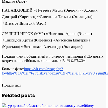
Максим (Азот)
НАПАДАЮЩИЙ ⭐Пугачёва Мария (Энергия) ⭐Афонин
Дмитрий (Киреевск) ⭐Савенкова Татьяна (Экозащита)
⭐Игнатов Дмитрий (Азот)
ЛУЧШИЙ ИГРОК (MVP) ⭐Новикова Арина (Эталон)
⭐Свиридов Артем (Киреевск) ⭐Антонова Екатерина
(Кристалл) ⭐Возвышаев Александр (Экозащита)
Поздравляем победителей и призеров чемпионата! До новых
встреч на волейбольных площадках!👏🏻👏🏻👏🏻
Больше фото:
https://vk.com/away.php?
to=https%3A%2F%2Fdisk.yandex.ru%2Fd%2FeJUjZ5xa9UYgng&u
Поделиться
Related posts