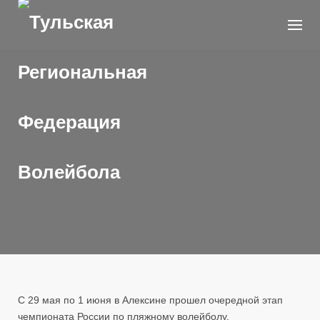
Skip
to
content
С 29 мая по 1 июня в Алексине прошел очередной этап
чемпионата России по пляжному волейболу.