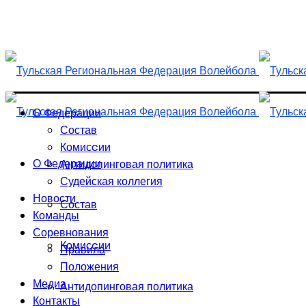
Skip
to
content
О Федерации
Состав
Комисcии
О Федерации
Антидопинговая политика
Судейская коллегия
Новости
Состав
Команды
Соревнования
Комисcии
Правила
Положения
Медиа
Антидопинговая политика
Контакты