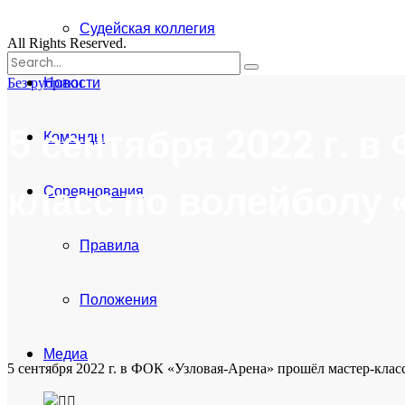
Судейская коллегия
All Rights Reserved.
Поиск
for:
Новости
Без рубрики
5 сентября 2022 г. 
Команды
класс по волейболу 
Соревнования
Правила
Положения
Медиа
5 сентября 2022 г. в ФОК «Узловая-Арена» прошёл мастер-кла