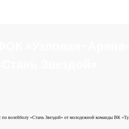
в ФОК «Узловая-Арена
«Стань Звездой»
сс по волейболу «Стань Звездой» от молодежной команды ВК «Ту