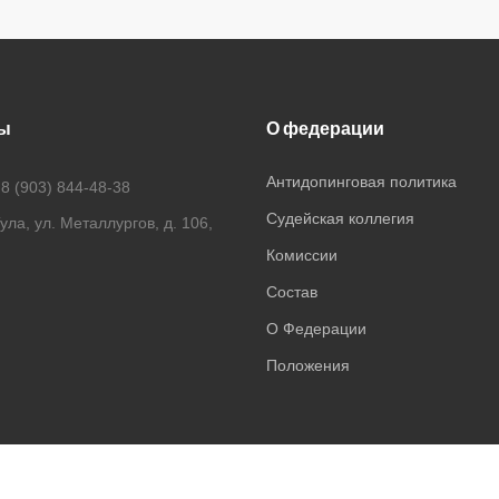
ы
О федерации
Антидопинговая политика
:
8 (903) 844-48-38
Судейская коллегия
Тула, ул. Металлургов, д. 106,
Комисcии
Состав
О Федерации
Положения