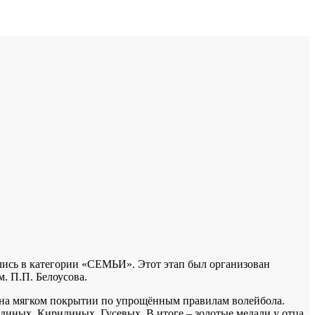
сь в категории «СЕМЬИ». Этот этап был организован
. П.П. Белоусова.
на мягком покрытии по упрощённым правилам волейбола.
иных, Кирилиных, Гусевых, В итоге – золотые медали у отца