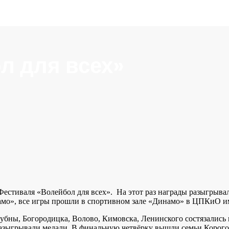
л для всех»
валя «Волейбол для всех». На этот раз награды разыгрывали
амо», все игры прошли в спортивном зале «Динамо» в ЦПКиО им
ы, Богородицка, Волово, Кимовска, Ленинского состязались 
азыгрывали медали. В финальную четвёрку вышли семьи Корогод