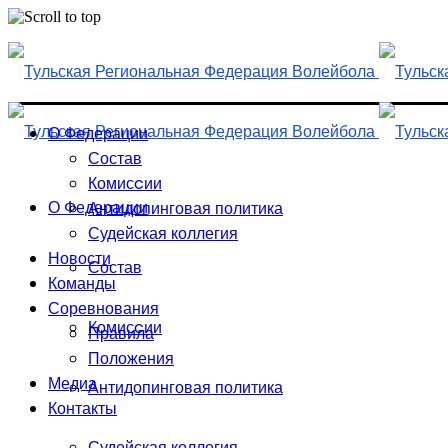
Skip
to
content
О Федерации
Состав
Комисcии
О Федерации
Антидопинговая политика
Судейская коллегия
Новости
Состав
Команды
Соревнования
Комисcии
Правила
Положения
Медиа
Антидопинговая политика
Контакты
Судейская коллегия