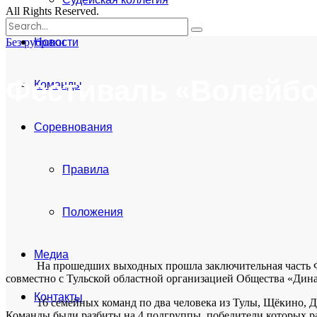
All Rights Reserved.
Поиск
for:
Новости
Без рубрики
Фестиваль «Волейбо
Команды
Соревнования
Правила
Положения
Медиа
На прошедших выходных прошла заключительная часть Фести
совместно с Тульской областной организацией Общества «Дин
Контакты
16 семейных команд по два человека из Тулы, Щёкино, Дубн
Команды были разбиты на 4 подгруппы, победители которых р