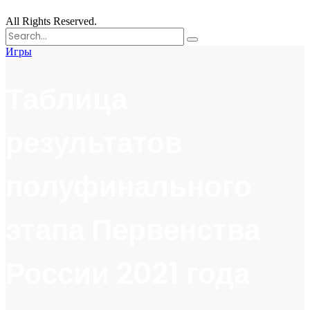
All Rights Reserved.
Поиск
for:
Игры
Таблица
результатов
полуфинального
этапа Первенства
России 2021 года