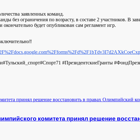
оличества заявленных команд.
ы без ограничения по возрасту, в составе 2 участников. В зав
 окончательно будет опубликован сам регламент игр.
 включительно‼
%3A%2F%2Fdocs.google.com%2Fforms%2Fd%2F1bTdv3I7d2AXkCoeC
и#Тульский_спорт#Спорт71 #ПрезидентскиеГранты #ФондПрез
импийского комитета принял решение восстан