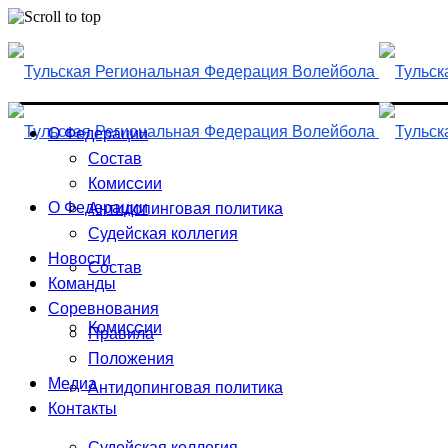
Skip
to
content
О Федерации
Состав
Комисcии
О Федерации
Антидопинговая политика
Судейская коллегия
Новости
Состав
Команды
Соревнования
Комисcии
Правила
Положения
Медиа
Антидопинговая политика
Контакты
Судейская коллегия