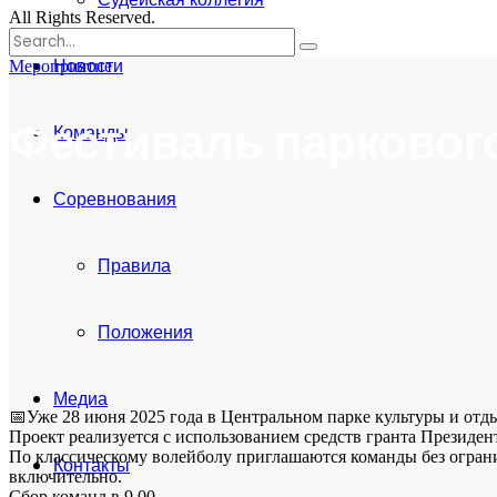
All Rights Reserved.
Поиск
for:
Новости
Мероприятие
Фестиваль паркового
Команды
Соревнования
Правила
Положения
Медиа
📅Уже 28 июня 2025 года в Центральном парке культуры и отды
Проект реализуется с использованием средств гранта Президе
По классическому волейболу приглашаются команды без огранич
Контакты
включительно.
Сбор команд в 9.00.