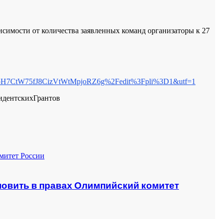
исимости от количества заявленных команд организаторы к 27
xpH7CtW75fJ8CizVtWtMpjoRZ6g%2Fedit%3Fpli%3D1&utf=1
идентскихГрантов
овить в правах Олимпийский комитет