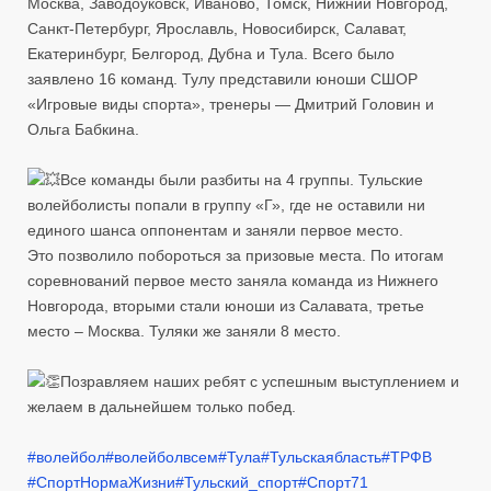
Москва, Заводоуковск, Иваново, Томск, Нижний Новгород,
Санкт-Петербург, Ярославль, Новосибирск, Салават,
Екатеринбург, Белгород, Дубна и Тула. Всего было
заявлено 16 команд. Тулу представили юноши СШОР
«Игровые виды спорта», тренеры — Дмитрий Головин и
Ольга Бабкина.
Все команды были разбиты на 4 группы. Тульские
волейболисты попали в группу «Г», где не оставили ни
единого шанса оппонентам и заняли первое место.
Это позволило побороться за призовые места. По итогам
соревнований первое место заняла команда из Нижнего
Новгорода, вторыми стали юноши из Салавата, третье
место – Москва. Туляки же заняли 8 место.
Позравляем наших ребят с успешным выступлением и
желаем в дальнейшем только побед.
#волейбол
#волейболвсем
#Тула
#Тульскаябласть
#ТРФВ
#СпортНормаЖизни
#Тульский_спорт
#Спорт71